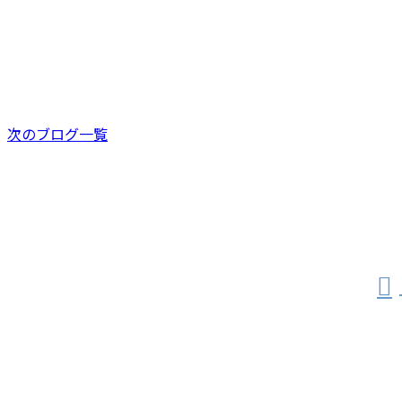
お知らせ
新着情報
次のブログ一覧
お問い合わせ
お電話でのお問い合わせ
082-941-1215
受付／8:00～17:00 ※営業電話お断り
ホーム
業務案内