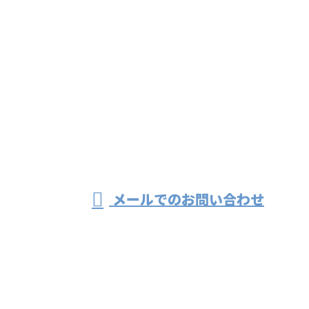
お問い合わせ
お電話でのお問い合わせ
082-941-1215
法面工事や防災工
事は広島県広島市
受付／8:00～17:00 ※営業電話お断り
メールでのお問い合わせ
の株式会社ニシカイチにおまかせ
ホーム
業務案内