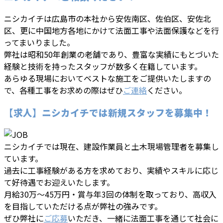
ニシカイチは広島市の本社から安佐南区、佐伯区、安佐北
区、更に中国地方各地にかけて法面工事や法面保護などを行
ってまいりました。
弊社は昭和50年創業の老舗であり、豊富な実績にもとづいた
経験と技術を持ったスタッフが数多く在籍しています。
あらゆる現場においてベストな施工をご提供いたしますの
で、各種工事をお求めの際はぜひ
ご連絡
ください。
【求人】ニシカイチでは新規スタッフを募集中！
ニシカイチでは現在、建設作業員と土木現場管理者を募集し
ています。
過去に工事経験がある方を求めており、実績やスキルに応じ
て好待遇でお迎えいたします。
月給30万～45万円・賞与年3回の体制を取っており、高収入
を目指していただける点が弊社の強みです。
ぜひ弊社に
ご応募
いただき、一緒に法面工事を通じて社会に