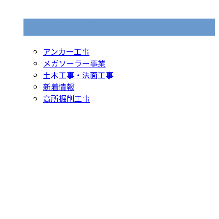
コラムカテゴリ
アンカー工事
メガソーラー事業
土木工事・法面工事
新着情報
高所掘削工事
お問い合わせ
お電話でのお問い合わせ
082-941-1215
法面工事や防災工
事は広島県広島市