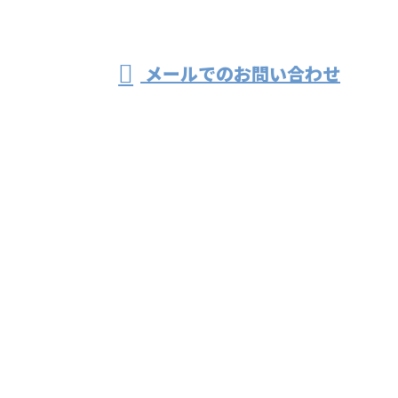
受付／8:00～17:00 ※営業電話お断り
メールでのお問い合わせ
の株式会社ニシカイチにおまかせ
ホーム
業務案内
各業務詳細
採用情報
ブログ
施工実績
会社概要
サイトマップ
お問い合わせ
法面工事や防災工事は広島県広島市の株式会社ニシカ