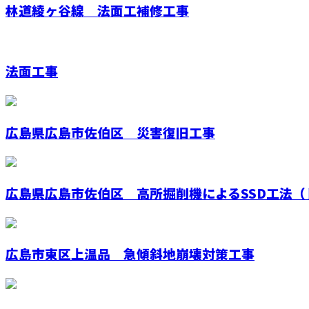
林道綾ヶ谷線 法面工補修工事
法面工事
広島県広島市佐伯区 災害復旧工事
広島県広島市佐伯区 高所掘削機によるSSD工法（ド
広島市東区上温品 急傾斜地崩壊対策工事