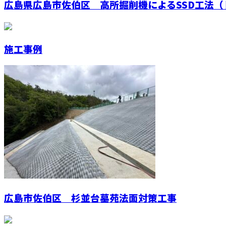
広島県広島市佐伯区 高所掘削機によるSSD工法（ド
施工事例
広島市佐伯区 杉並台墓苑法面対策工事