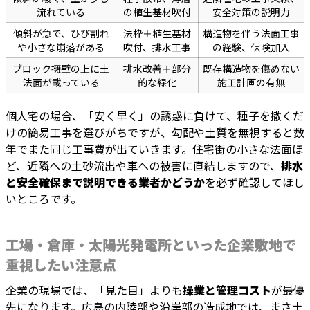
流れている
の植生基材吹付
安全対策の説明力
傾斜が急で、ひび割れ
法枠＋植生基材
構造物を伴う法面工事
や小さな崩落がある
吹付、排水工事
の経験、保険加入
ブロック擁壁の上に土
排水改善＋部分
既存構造物を傷めない
法面が載っている
的な緑化
施工計画の有無
個人宅の場合、「安く早く」の誘惑に負けて、種子を撒くだ
けの簡易工事を選びがちですが、勾配や土質を無視すると数
年でまた同じ工事費が出ていきます。住宅街の小さな法面ほ
ど、近隣への土砂流出や車への被害に直結しますので、
排水
と安全確保まで説明できる業者かどうか
を必ず確認してほし
いところです。
工場・倉庫・太陽光発電所といった企業敷地で
重視したい注意点
企業の現場では、「見た目」よりも
操業と管理コスト
が最優
先になります。広島の内陸部や沿岸部の造成地では、まさ土