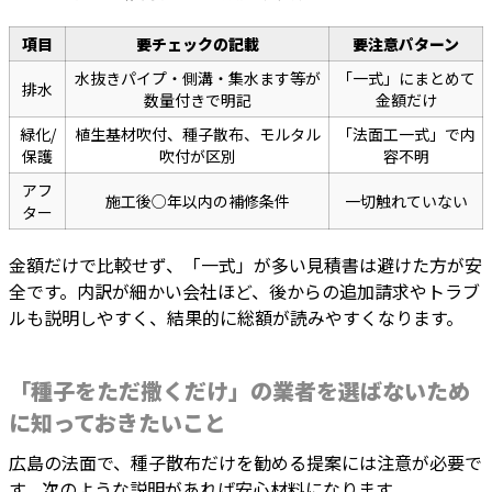
項目
要チェックの記載
要注意パターン
水抜きパイプ・側溝・集水ます等が
「一式」にまとめて
排水
数量付きで明記
金額だけ
緑化/
植生基材吹付、種子散布、モルタル
「法面工一式」で内
保護
吹付が区別
容不明
アフ
施工後○年以内の補修条件
一切触れていない
ター
金額だけで比較せず、「一式」が多い見積書は避けた方が安
全です。内訳が細かい会社ほど、後からの追加請求やトラブ
ルも説明しやすく、結果的に総額が読みやすくなります。
「種子をただ撒くだけ」の業者を選ばないため
に知っておきたいこと
広島の法面で、種子散布だけを勧める提案には注意が必要で
す。次のような説明があれば安心材料になります。