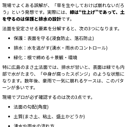
現場でよくある誤解が、「草を生やしておけば崩れないだろ
う」という発想です。実際には、
緑は“仕上げ”であって、土
を守るのは保護と排水の設計
です。
法面を安定させる要素を分解すると、次の3つになります。
保護：表面を守る(浸食防止、落石防止)
排水：水を逃がす(湧水・雨水のコントロール)
緑化：根で締める＋景観・環境
特に広島のまさ土法面では、排水が甘いと、表面は緑でも内
部で水がたまり、「中身が腐ったスポンジ」のような状態に
なります。数年後、豪雨で一気に崩れるケースは、このパタ
ーンが多いです。
現場でプロが必ず確認するのは次の3点です。
法面の勾配(角度)
土質(まさ土、粘土、盛土かどうか)
湧水や雨水の流れ方