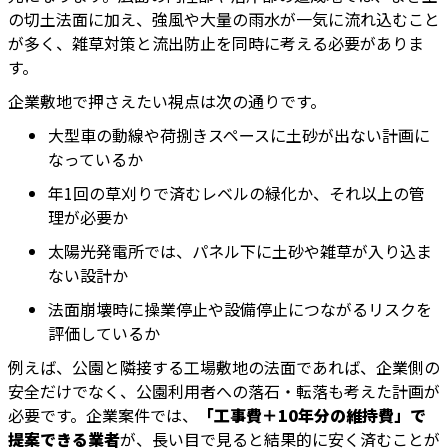
の切土法面に加え、強風や大量の雨水が一気に流れ込むこと
が多く、雑草対策と流出防止を同時に考える必要がありま
す。
企業敷地で押さえたい視点は次の通りです。
大型車の動線や荷捌きスペースに土砂が出ない計画に
なっているか
年1回の草刈りで済むレベルの緑化か、それ以上の管
理が必要か
太陽光発電所では、パネル下に土砂や雑草が入り込ま
ない設計か
法面崩壊時に操業停止や設備停止につながるリスクを
評価しているか
例えば、公園と隣接する工場敷地の法面であれば、企業側の
安全だけでなく、公園利用者への落石・転落も考えた計画が
必要です。企業案件では、
「工事費＋10年分の維持費」で
提案できる業者
が、長い目で見ると結果的に安く済むことが