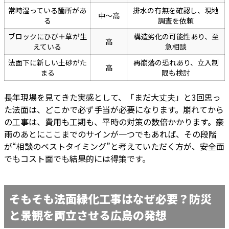
常時湿っている箇所があ
排水の有無を確認し、現地
中〜高
る
調査を依頼
ブロックにひび＋草が生
構造劣化の可能性あり、至
高
えている
急相談
法面下に新しい土砂がた
再崩落の恐れあり、立入制
高
まる
限も検討
長年現場を見てきた実感として、「まだ大丈夫」と3回思っ
た法面は、どこかで必ず手当が必要になります。崩れてから
の工事は、費用も工期も、平時の対策の数倍かかります。豪
雨のあとにここまでのサインが一つでもあれば、その段階
が“相談のベストタイミング”と考えていただく方が、安全面
でもコスト面でも結果的には得策です。
そもそも法面緑化工事はなぜ必要？防災
と景観を両立させる広島の発想