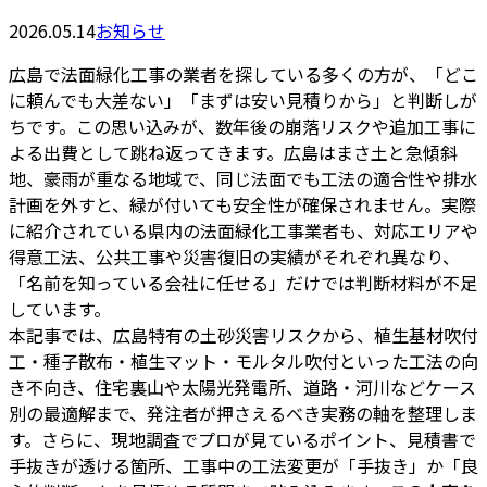
2026.05.14
お知らせ
広島で法面緑化工事の業者を探している多くの方が、「どこ
に頼んでも大差ない」「まずは安い見積りから」と判断しが
ちです。この思い込みが、数年後の崩落リスクや追加工事に
よる出費として跳ね返ってきます。広島はまさ土と急傾斜
地、豪雨が重なる地域で、同じ法面でも工法の適合性や排水
計画を外すと、緑が付いても安全性が確保されません。実際
に紹介されている県内の法面緑化工事業者も、対応エリアや
得意工法、公共工事や災害復旧の実績がそれぞれ異なり、
「名前を知っている会社に任せる」だけでは判断材料が不足
しています。
本記事では、広島特有の土砂災害リスクから、植生基材吹付
工・種子散布・植生マット・モルタル吹付といった工法の向
き不向き、住宅裏山や太陽光発電所、道路・河川などケース
別の最適解まで、発注者が押さえるべき実務の軸を整理しま
す。さらに、現地調査でプロが見ているポイント、見積書で
手抜きが透ける箇所、工事中の工法変更が「手抜き」か「良