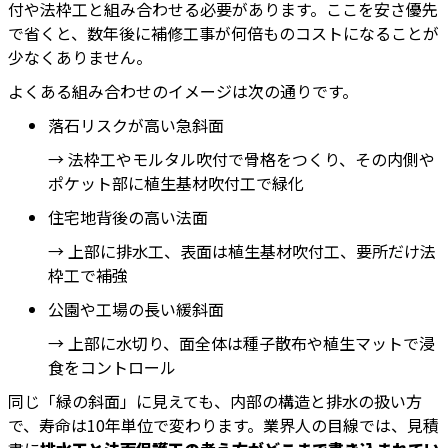
付や法枠工と組み合わせる必要があります。ここを安さ優先
で省くと、数年後に補修工事が何倍ものコストになることが
少なくありません。
よくある組み合わせのイメージは次の通りです。
落石リスクが高い急斜面
→ 法枠工やモルタル吹付で骨格をつくり、その内側や
ポケット部に植生基材吹付工で緑化
住宅地背後の高い法面
→ 上部に排水工、表面は植生基材吹付工、要所だけ法
枠工で補強
公園や工場の長い緩斜面
→ 上部に水切り、面全体は種子散布や植生マットで浸
食をコントロール
同じ「緑の斜面」に見えても、内部の構造と排水の扱い方
で、寿命は10年単位で変わります。業界人の目線では、見積