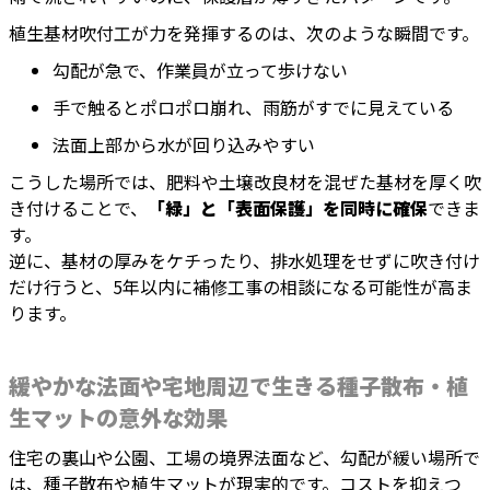
植生基材吹付工が力を発揮するのは、次のような瞬間です。
勾配が急で、作業員が立って歩けない
手で触るとポロポロ崩れ、雨筋がすでに見えている
法面上部から水が回り込みやすい
こうした場所では、肥料や土壌改良材を混ぜた基材を厚く吹
き付けることで、
「緑」と「表面保護」を同時に確保
できま
す。
逆に、基材の厚みをケチったり、排水処理をせずに吹き付け
だけ行うと、5年以内に補修工事の相談になる可能性が高ま
ります。
緩やかな法面や宅地周辺で生きる種子散布・植
生マットの意外な効果
住宅の裏山や公園、工場の境界法面など、勾配が緩い場所で
は、種子散布や植生マットが現実的です。コストを抑えつ