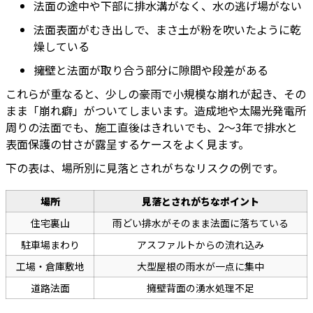
法面の途中や下部に排水溝がなく、水の逃げ場がない
法面表面がむき出しで、まさ土が粉を吹いたように乾
燥している
擁壁と法面が取り合う部分に隙間や段差がある
これらが重なると、少しの豪雨で小規模な崩れが起き、その
まま「崩れ癖」がついてしまいます。造成地や太陽光発電所
周りの法面でも、施工直後はきれいでも、2〜3年で排水と
表面保護の甘さが露呈するケースをよく見ます。
下の表は、場所別に見落とされがちなリスクの例です。
場所
見落とされがちなポイント
住宅裏山
雨どい排水がそのまま法面に落ちている
駐車場まわり
アスファルトからの流れ込み
工場・倉庫敷地
大型屋根の雨水が一点に集中
道路法面
擁壁背面の湧水処理不足