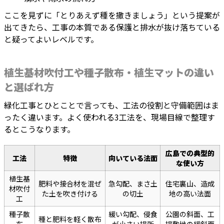
ここを見ずに「とりあえず種を撒きましょう」という提案が
出てきたら、工事の本質である保護と排水が抜け落ちている
と疑ってよいレベルです。
植生基材吹付工や種子散布・植生マットの違い
と選ばれ方
緑化工事とひとことで言っても、工法の役割と守備範囲はま
ったく違います。よく使われる3工法を、現場目線で整理す
るとこうなります。
広島での典型的
工法
特徴
向いている法面
な使い方
植生基
肥料や接合材を混ぜ
急勾配、まさ土
住宅裏山、造成
材吹付
た土を吹き付ける
の切土
地の高い法面
工
種子散
緩い勾配、侵食
公園の斜面、工
種と肥料を軽く散布