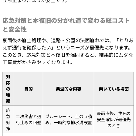
立ち止まったほうが安全です。
応急対策と本復旧の分かれ道で変わる総コスト
と安全性
豪雨後の崩土処理や、道路・公園の法面崩れでは、「とりあ
えず通行を確保したい」というニーズが最優先になります。
このとき、応急対策と本復旧を混同すると、結果的にムダな
工事費がかさみやすくなります。
対
応
の
目的
典型的な内容
向いている場面
種
類
応
豪雨直後、住民の
急
二次災害と通
ブルーシート、土のう積
安全確保が最優先
対
行止めの回避
み、一時的な排水溝設置
のとき
策