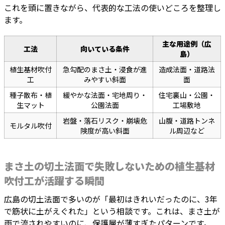
これを頭に置きながら、代表的な工法の使いどころを整理し
ます。
主な用途例（広
工法
向いている条件
島）
植生基材吹付
急勾配のまさ土・浸食が進
造成法面・道路法
工
みやすい斜面
面
種子散布・植
緩やかな法面・宅地周り・
住宅裏山・公園・
生マット
公園法面
工場敷地
岩盤・落石リスク・崩壊危
山腹・道路トンネ
モルタル吹付
険度が高い斜面
ル周辺など
まさ土の切土法面で失敗しないための植生基材
吹付工が活躍する瞬間
広島の切土法面で多いのが「最初はきれいだったのに、3年
で筋状に土がえぐれた」という相談です。これは、まさ土が
雨で流されやすいのに、保護層が薄すぎたパターンです。