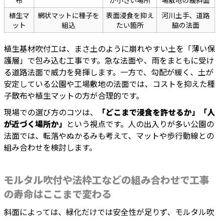
布
が小さい場所
場敷地の緩斜面
植生マ
網状マットに種子を
表面浸食を抑え
河川土手、道路
ット
組込
たい箇所
脇の法面
植生基材吹付工は、まさ土のように崩れやすい土を「薄い保
護層」で包み込む工事です。急な法面や、雨をまともに受け
る道路法面で威力を発揮します。一方で、勾配が緩く、土が
安定している公園や工場敷地の法面では、コストを抑えた種
子散布や植生マットの方が合理的です。
現場での選び方のコツは、
「どこまで浸食を許せるか」「人
が近づく場所か」
という視点です。人の出入りが多い公園の
法面では、転落やぬかるみも考えて、マットや歩行動線との
組み合わせを検討します。
モルタル吹付や法枠工などの組み合わせで工事
の寿命はここまで変わる
斜面によっては、緑化だけでは安全性が足りず、モルタル吹