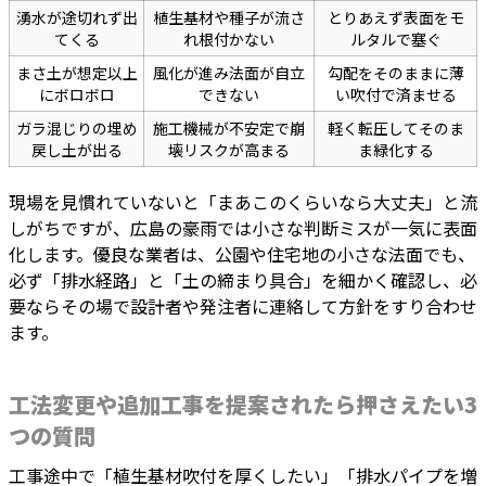
湧水が途切れず出
植生基材や種子が流さ
とりあえず表面をモ
てくる
れ根付かない
ルタルで塞ぐ
まさ土が想定以上
風化が進み法面が自立
勾配をそのままに薄
にボロボロ
できない
い吹付で済ませる
ガラ混じりの埋め
施工機械が不安定で崩
軽く転圧してそのま
戻し土が出る
壊リスクが高まる
ま緑化する
現場を見慣れていないと「まあこのくらいなら大丈夫」と流
しがちですが、広島の豪雨では小さな判断ミスが一気に表面
化します。優良な業者は、公園や住宅地の小さな法面でも、
必ず「排水経路」と「土の締まり具合」を細かく確認し、必
要ならその場で設計者や発注者に連絡して方針をすり合わせ
ます。
工法変更や追加工事を提案されたら押さえたい3
つの質問
工事途中で「植生基材吹付を厚くしたい」「排水パイプを増