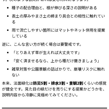
種子の配合理由と、根が伸びる深さの説明がある
表土の厚みやまさ土の締まり具合との相性に触れてい
る
雨で流亡しやすい箇所にはマットやネット併用を提案
している
逆に、こんな言い方が続く場合は要警戒です。
「とりあえず草が生えれば大丈夫です」
「安く済ませるなら、上から種だけ撒きましょう」
雑草対策や公園景観の話ばかりで、崩壊リスクに触れ
ない
本来、法面緑化は
防災5割・排水3割・景観2割
くらいの感覚
が健全です。見た目の緑だけを売りにする提案かどうかを、
説明内容から冷静に見極めてみてください。