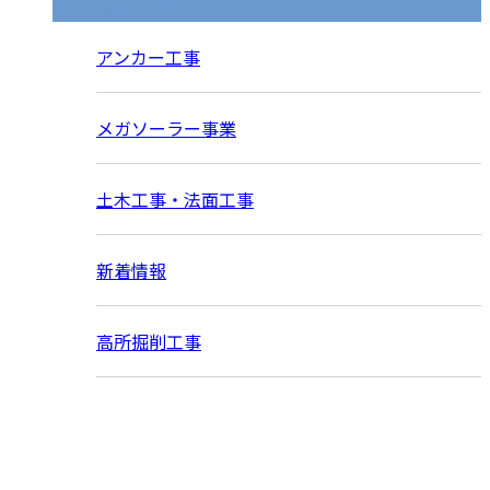
コラムカテゴリ
アンカー工事
メガソーラー事業
土木工事・法面工事
新着情報
高所掘削工事