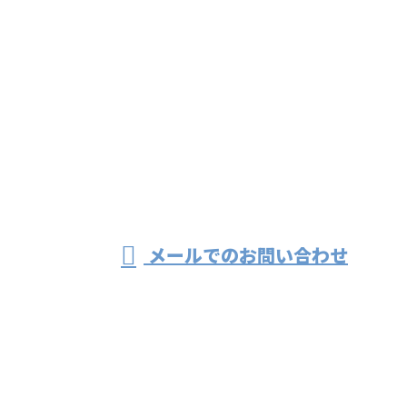
お問い合わせ
お電話でのお問い合わせ
082-941-1215
法面工事や防災工
事は広島県広島市
受付／8:00～17:00 ※営業電話お断り
メールでのお問い合わせ
の株式会社ニシカイチにおまかせ
ホーム
業務案内