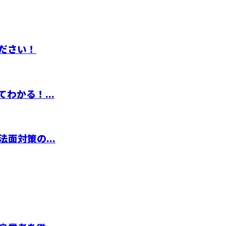
ださい！
わかる！...
面対策の...