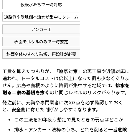
仮設水みちで一時対応
道路側や隣地側へ流水が集中しクレーム
アンカー工
表面モルタルのみで一時安定
斜面全体のすべり破壊、再設計が必要
工費を抑えたつもりが、「崩壊対策」の再工事や近隣対応に
追われ、トータルコストは倍以上になった例も少なくありま
せん。広島や島根のように降雨が集中する地域では、
排水を
削る＝家の基礎を抜く
のと同じレベルのリスクがあります。
発注前に、元請や専門業者に次の3点を必ず確認しておく
と、安全側に寄せた判断がしやすくなります。
この工法を20年使う想定で見たときの弱点はどこか
排水・アンカー・法枠のうち、どれを削ると一番危険