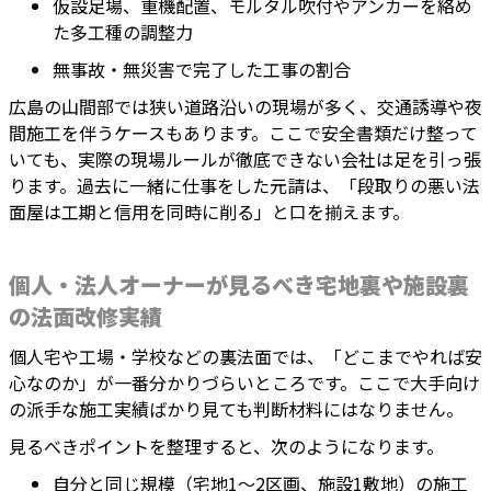
仮設足場、重機配置、モルタル吹付やアンカーを絡め
た多工種の調整力
無事故・無災害で完了した工事の割合
広島の山間部では狭い道路沿いの現場が多く、交通誘導や夜
間施工を伴うケースもあります。ここで安全書類だけ整って
いても、実際の現場ルールが徹底できない会社は足を引っ張
ります。過去に一緒に仕事をした元請は、「段取りの悪い法
面屋は工期と信用を同時に削る」と口を揃えます。
個人・法人オーナーが見るべき宅地裏や施設裏
の法面改修実績
個人宅や工場・学校などの裏法面では、「どこまでやれば安
心なのか」が一番分かりづらいところです。ここで大手向け
の派手な施工実績ばかり見ても判断材料にはなりません。
見るべきポイントを整理すると、次のようになります。
自分と同じ規模（宅地1〜2区画、施設1敷地）の施工