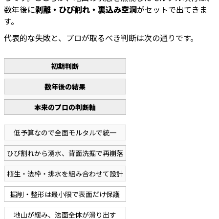
数年後に
剥離・ひび割れ・裏込み空洞
がセットで出てきま
す。
代表的な失敗と、プロが取るべき判断は次の通りです。
初期判断
数年後の結果
本来のプロの判断軸
低予算なので全面モルタルで統一
ひび割れから湧水、背面洗掘で再崩落
植生・法枠・排水を組み合わせて設計
掘削・整形は最小限で表面だけ保護
地山が緩み、法面全体が滑り出す