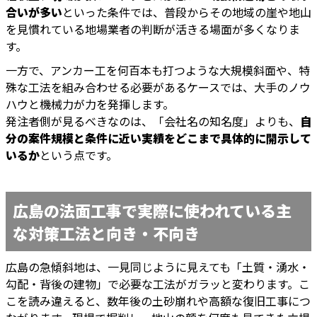
合いが多い
といった条件では、普段からその地域の崖や地山
を見慣れている地場業者の判断が活きる場面が多くなりま
す。
一方で、アンカー工を何百本も打つような大規模斜面や、特
殊な工法を組み合わせる必要があるケースでは、大手のノウ
ハウと機械力が力を発揮します。
発注者側が見るべきなのは、「会社名の知名度」よりも、
自
分の案件規模と条件に近い実績をどこまで具体的に開示して
いるか
という点です。
広島の法面工事で実際に使われている主
な対策工法と向き・不向き
広島の急傾斜地は、一見同じように見えても「土質・湧水・
勾配・背後の建物」で必要な工法がガラッと変わります。こ
こを読み違えると、数年後の土砂崩れや高額な復旧工事につ