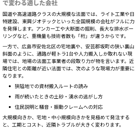
で変わる適した会社
国道や高速道路クラスの大規模な法面では、ライト工業や日
特建設、東興ジオテックといった全国規模の会社がフルに力
を発揮します。アンカー工や大断面の掘削、長大な排水ボー
リングなど、重機量も技術者数も「桁」が違うからです。
一方で、広島市安佐北区の宅地裏や、安芸郡坂町の狭い裏山
斜面のように、通路が軽トラ1台や人力搬入しか取れない現
場では、地場の法面工事業者の段取り力が物を言います。近
隣住宅との距離が近い法面では、次のような現場力が重要に
なります。
狭隘地での資材搬入ルートの読み
雨が続いたときの土砂・湧水の逃がし方
住民説明と騒音・振動クレームへの対応
大規模向きか、宅地・中小規模向きかを見極めて発注する
と、工期とコスト、近隣トラブルが大きく変わります。