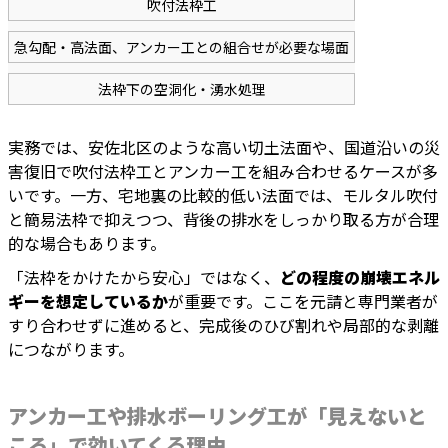
吹付法枠工
急勾配・高法面、アンカー工との組合せが必要な場面
法枠下の空洞化・湧水処理
実務では、安佐北区のような高い切土法面や、国道沿いの災
害復旧で吹付法枠工とアンカー工を組み合わせるケースが多
いです。一方、宅地裏の比較的低い法面では、モルタル吹付
と簡易法枠で抑えつつ、背後の排水をしっかり取る方が合理
的な場合もあります。
「法枠をかけたから安心」ではなく、
どの程度の崩壊エネル
ギーを想定しているか
が重要です。ここを元請と専門業者が
すり合わせずに進めると、完成後のひび割れや局部的な剥離
につながります。
アンカー工や排水ボーリング工が「見えないと
ころ」で効いてくる理由