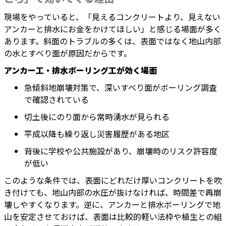
現場をやっていると、「見えるコンクリートより、見えない
アンカーと排水にお金をかけてほしい」と感じる場面が多く
あります。斜面のトラブルの多くは、表面ではなく地山内部
の水とすべり面が原因だからです。
アンカー工・排水ボーリング工が効く場面
急傾斜地崩壊対策で、深いすべり面がボーリング調査
で確認されている
切土後にのり面から常時湧水が見られる
平成以降も繰り返し災害履歴がある地区
背後に学校や公共施設があり、崩壊時のリスク許容度
が低い
このような条件では、表面にどれだけ厚いコンクリートを吹
き付けても、地山内部の水圧が抜けなければ、時間差で再崩
壊しやすくなります。逆に、アンカーと排水ボーリングで地
山を安定させておけば、表面は比較的軽い法枠や植生との組