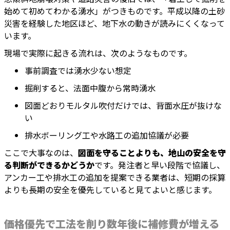
始めて初めてわかる湧水」がつきものです。平成以降の土砂
災害を経験した地区ほど、地下水の動きが読みにくくなって
います。
現場で実際に起きる流れは、次のようなものです。
事前調査では湧水少ない想定
掘削すると、法面中腹から常時湧水
図面どおりモルタル吹付だけでは、背面水圧が抜けな
い
排水ボーリング工や水路工の追加協議が必要
ここで大事なのは、
図面を守ることよりも、地山の安全を守
る判断ができるかどうか
です。発注者と早い段階で協議し、
アンカー工や排水工の追加を提案できる業者は、短期の採算
よりも長期の安全を優先していると見てよいと感じます。
価格優先で工法を削り数年後に補修費が増える