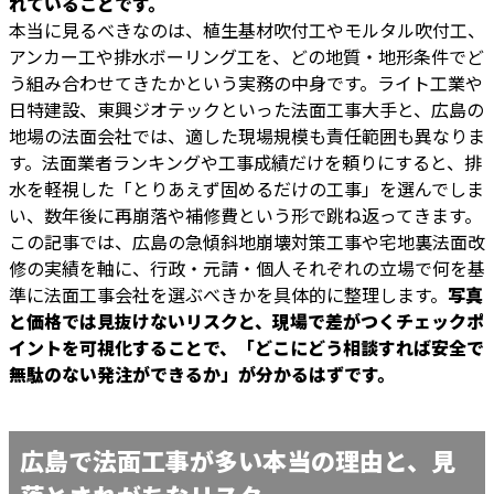
れていることです。
本当に見るべきなのは、植生基材吹付工やモルタル吹付工、
アンカー工や排水ボーリング工を、どの地質・地形条件でど
う組み合わせてきたかという実務の中身です。ライト工業や
日特建設、東興ジオテックといった法面工事大手と、広島の
地場の法面会社では、適した現場規模も責任範囲も異なりま
す。法面業者ランキングや工事成績だけを頼りにすると、排
水を軽視した「とりあえず固めるだけの工事」を選んでしま
い、数年後に再崩落や補修費という形で跳ね返ってきます。
この記事では、広島の急傾斜地崩壊対策工事や宅地裏法面改
修の実績を軸に、行政・元請・個人それぞれの立場で何を基
準に法面工事会社を選ぶべきかを具体的に整理します。
写真
と価格では見抜けないリスクと、現場で差がつくチェックポ
イントを可視化することで、「どこにどう相談すれば安全で
無駄のない発注ができるか」が分かるはずです。
広島で法面工事が多い本当の理由と、見