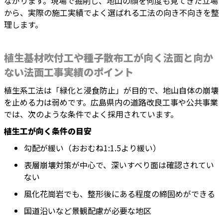
ながります。現場で掘削し、地山の顔を何度も見てきた立場
から、実際の施工実績でよく選ばれる工法の向き不向きを整
理します。
植生基材吹付工や種子散布工が向く法面と向か
ない法面工事実績のポイント
植生系工法は「緑化と浸食防止」が目的で、地山自体の崩壊
を止める力は弱めです。広島県内の道路改良工事や公共事業
では、次のような条件でよく採用されています。
植生工が向く条件の目安
勾配が緩い（おおむね1:1.5より緩い）
表層崩壊対策が中心で、深いすべり面は確認されてい
ない
風化花崗岩でも、整形後にある程度の締固めができる
国道沿いなど景観配慮が必要な地区