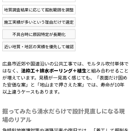
地質調査結果に応じて掘削範囲を調整
施工実績が多いという理由だけで選定
不具合時に原因特定が長期化
近い地質・地区の実績を優先して確認
広島市近郊や国道沿いの公共工事では、モルタル吹付単体で
はなく、
法枠工＋排水ボーリング＋植生
と組み合わせること
が増えています。見積が一見高く感じても、「表面だけ固め
た安価な案」と「地山まで押さえた案」では、寿命が10年
以上違うケースもあります。
掘ってみたら湧水だらけで設計見直しになる現
場のリアル
急傾斜地崩壊対策や道路災害の復旧では、「着工して掘削を