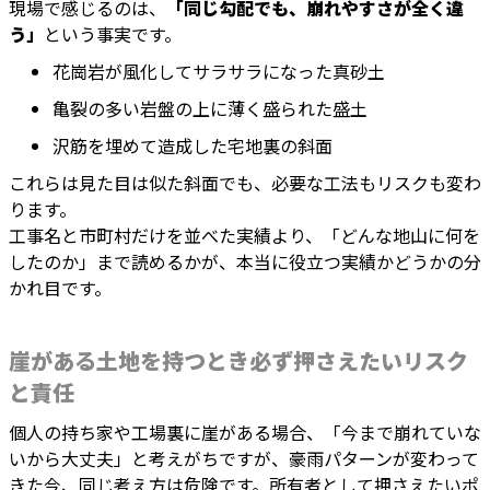
現場で感じるのは、
「同じ勾配でも、崩れやすさが全く違
う」
という事実です。
花崗岩が風化してサラサラになった真砂土
亀裂の多い岩盤の上に薄く盛られた盛土
沢筋を埋めて造成した宅地裏の斜面
これらは見た目は似た斜面でも、必要な工法もリスクも変わ
ります。
工事名と市町村だけを並べた実績より、「どんな地山に何を
したのか」まで読めるかが、本当に役立つ実績かどうかの分
かれ目です。
崖がある土地を持つとき必ず押さえたいリスク
と責任
個人の持ち家や工場裏に崖がある場合、「今まで崩れていな
いから大丈夫」と考えがちですが、豪雨パターンが変わって
きた今、同じ考え方は危険です。所有者として押さえたいポ